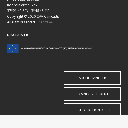
Koordiniertes GPS
37°21’49.8″N 13°46’46.4”E
Copyright © 2020 CVA Canicattì.
All right reserved.
Credits
DISCLAIMER
SUCHE HÄNDLER
DOWNLOAD BEREICH
RESERVIERTER BEREICH