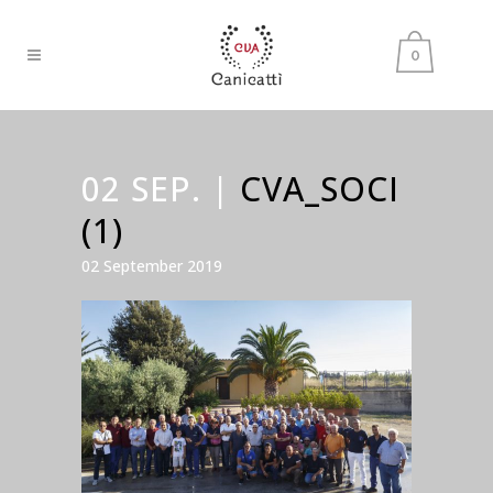
0
02 SEP. |
CVA_SOCI
(1)
02 September 2019