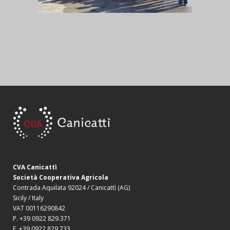
CVA Canicattì
Società Cooperativa Agricola
Contrada Aquilata 92024 / Canicattì (AG)
Sicily / Italy
VAT 00116290842
P. +39 0922 829.371
F. +39 0922 829.733