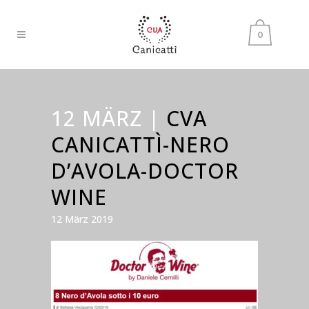
0
12 MÄRZ |
CVA
CANICATTÌ-NERO
D’AVOLA-DOCTOR
WINE
12 März 2019