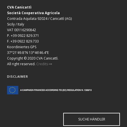
CVA Canicattì
Società Cooperativa Agricola
Contrada Aquilata 92024 / Canicattì (AG)
Sicily / Italy
VAT 00116290842
P. +39 0922 829.371
F. +39 0922 829.733
Koordiniertes GPS
37°21’49.8″N 13°46’46.4”E
Copyright © 2020 CVA Canicattì.
All right reserved.
Credits
DISCLAIMER
SUCHE HÄNDLER