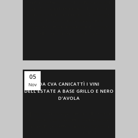
territorio sublime, dove la coltivazione della
vite ha origini lontanissime. Il segno di
questa vocazione si distingue nel paesaggio,
dove le onde dei filari danno vita a
geometrie viticole incantevoli. È la magia
delle Terre di nero d’avola, che...
05
DA CVA CANICATTÌ I VINI
Nov
DELL’ESTATE A BASE GRILLO E NERO
D’AVOLA
[:it]Con l’occhio sempre attento alle richieste
del mercato CVA Canicattì si conferma come
una realtà produttiva dinamica capace di
saper intercettare con personalità le nuove