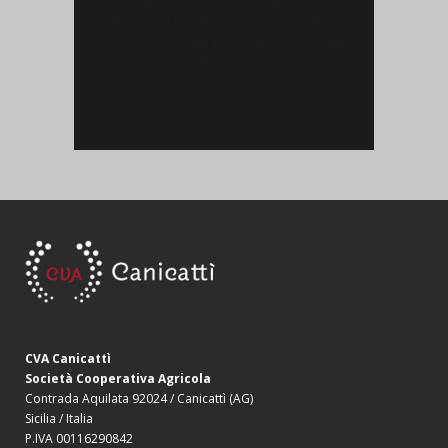
tendenze in voga espresse dai consumatori
attraverso la valorizzazione dei vitigni
autoctoni siciliani. La gamma dei vini
aziendali è costruita...
CVA Canicattì
Società Cooperativa Agricola
Contrada Aquilata 92024 / Canicattì (AG)
Sicilia / Italia
P.IVA 00116290842