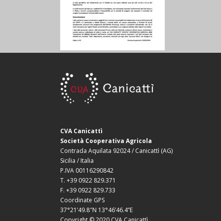
CVA Canicattì
Società Cooperativa Agricola
Contrada Aquilata 92024 / Canicattì (AG)
Sicilia / Italia
P.IVA 00116290842
T. +39 0922 829.371
F. +39 0922 829.733
Coordinate GPS
37°21’49.8″N 13°46’46.4”E
Copyright © 2020 CVA Canicattì.