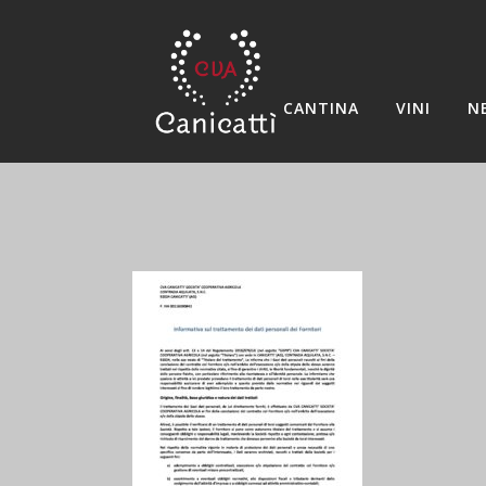
CANTINA
VINI
N