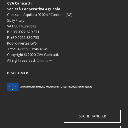
CVA Canicattì
Società Cooperativa Agricola
Contrada Aquilata 92024 / Canicattì (AG)
Sicily / Italy
VAT 00116290842
P. +39 0922 829.371
F. +39 0922 829.733
Koordiniertes GPS
37°21’49.8″N 13°46’46.4”E
Copyright © 2020 CVA Canicattì.
All right reserved.
Credits
DISCLAIMER
SUCHE HÄNDLER