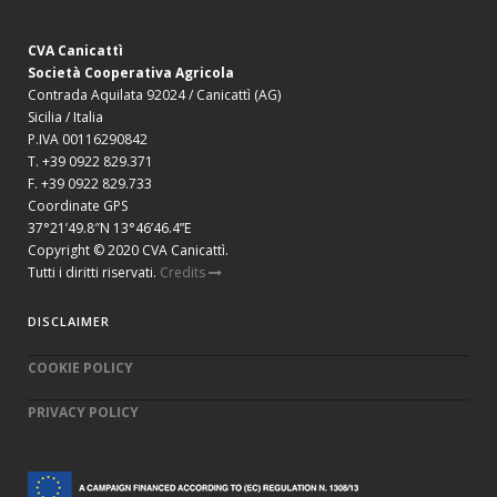
CVA Canicattì
Società Cooperativa Agricola
Contrada Aquilata 92024 / Canicattì (AG)
Sicilia / Italia
P.IVA 00116290842
T. +39 0922 829.371
F. +39 0922 829.733
Coordinate GPS
37°21’49.8″N 13°46’46.4”E
Copyright © 2020 CVA Canicattì.
Tutti i diritti riservati.
Credits
DISCLAIMER
COOKIE POLICY
PRIVACY POLICY