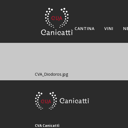
CANTINA
VINI
N
CVA_Diodoros.jpg
CVA Canicattì