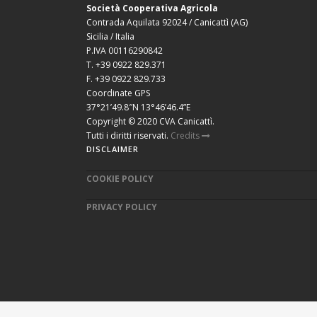
Società Cooperativa Agricola
Contrada Aquilata 92024 / Canicattì (AG)
Sicilia / Italia
P.IVA 00116290842
T. +39 0922 829.371
F. +39 0922 829.733
Coordinate GPS
37°21’49.8″N 13°46’46.4”E
Copyright © 2020 CVA Canicattì.
Tutti i diritti riservati.
Credits
DISCLAIMER
COOKIE POLICY
PRIVACY POLICY