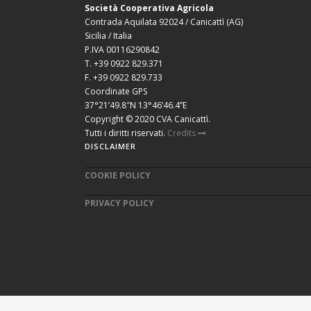
Società Cooperativa Agricola
Contrada Aquilata 92024 / Canicattì (AG)
Sicilia / Italia
P.IVA 00116290842
T. +39 0922 829.371
F. +39 0922 829.733
Coordinate GPS
37°21’49.8″N 13°46’46.4”E
Copyright © 2020 CVA Canicattì.
Tutti i diritti riservati.
Credits
DISCLAIMER
COOKIE POLICY
PRIVACY POLICY