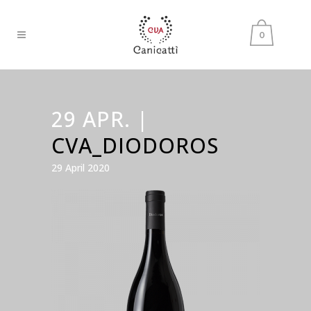
0
29 APR. |
CVA_DIODOROS
29 April 2020