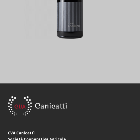
CVA Canicattì
Società Cooperativa Agricola