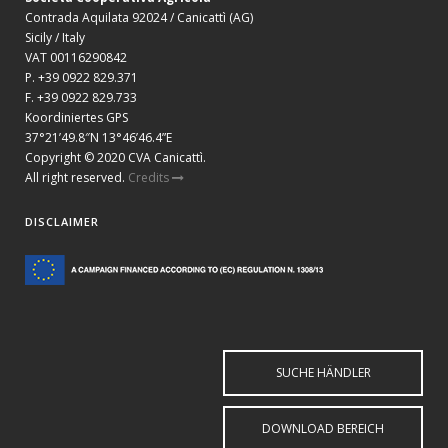
Contrada Aquilata 92024 / Canicattì (AG)
Sicily / Italy
VAT 00116290842
P. +39 0922 829.371
F. +39 0922 829.733
Koordiniertes GPS
37°21’49.8″N 13°46’46.4”E
Copyright © 2020 CVA Canicattì.
All right reserved.
Credits
DISCLAIMER
SUCHE HÄNDLER
DOWNLOAD BEREICH