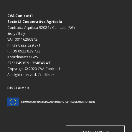
CVA Canicattì
Società Cooperativa Agricola
Contrada Aquilata 92024 / Canicattì (AG)
Sicily / Italy
VAT 00116290842
P. +39 0922 829.371
F. +39 0922 829.733
Koordiniertes GPS
37°21’49.8″N 13°46’46.4”E
Copyright © 2020 CVA Canicattì.
All right reserved.
Credits
DISCLAIMER