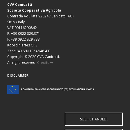
CVA Canicattì
Società Cooperativa Agricola
Contrada Aquilata 92024 / Canicattì (AG)
Sicily / Italy
VAT 00116290842
P. +39 0922 829.371
F. +39 0922 829.733
Koordiniertes GPS
37°21’49.8″N 13°46’46.4”E
Copyright © 2020 CVA Canicattì.
All right reserved.
Credits
DISCLAIMER
SUCHE HÄNDLER