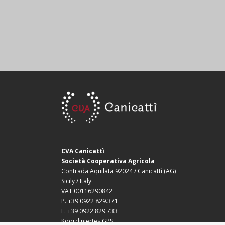
CVA Canicattì
Società Cooperativa Agricola
Contrada Aquilata 92024 / Canicattì (AG)
Sicily / Italy
VAT 00116290842
P. +39 0922 829.371
F. +39 0922 829.733
Koordiniertes GPS