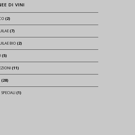
NEE DI VINI
ICO
(2)
UILAE
(7)
ILAE BIO
(2)
U
(5)
EZIONI
(11)
I
(28)
I SPECIALI
(1)