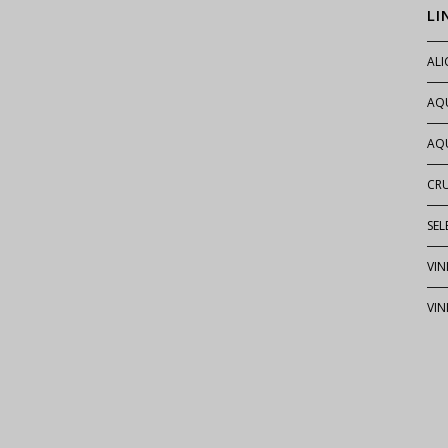
LI
AL
AQ
AQU
CR
SEL
VIN
VIN