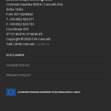
Contrada Aquilata 92024 / Canicattì (AG)
Sicilia / Italia
P.IVA 00116290842
T. +39 0922 829.371
F. +39 0922 829.733
Coordinate GPS
37°21’49.8″N 13°46’46.4”E
Copyright © 2020 CVA Canicattì.
Tutti i diritti riservati.
Credits
DISCLAIMER
COOKIE POLICY
PRIVACY POLICY