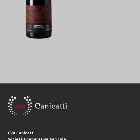
CVA Canicattì
Società Cooperativa Agricola