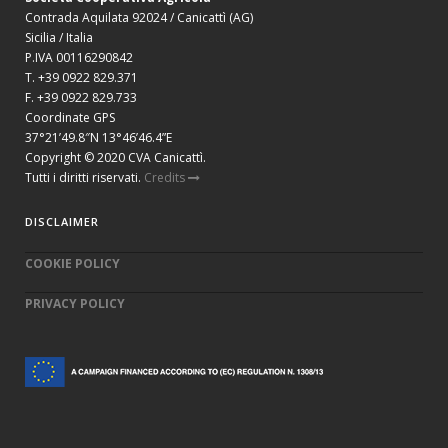
Contrada Aquilata 92024 / Canicattì (AG)
Sicilia / Italia
P.IVA 00116290842
T. +39 0922 829.371
F. +39 0922 829.733
Coordinate GPS
37°21’49.8″N 13°46’46.4”E
Copyright © 2020 CVA Canicattì.
Tutti i diritti riservati.
Credits
DISCLAIMER
COOKIE POLICY
PRIVACY POLICY