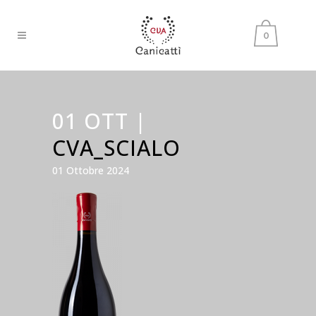
0
01 OTT |
CVA_SCIALO
01 Ottobre 2024