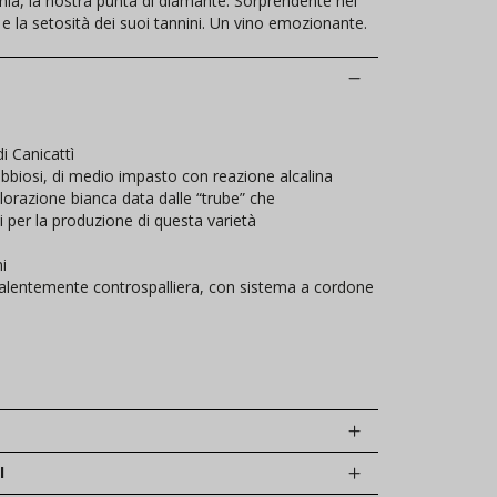
ia, la nostra punta di diamante. Sorprendente nei
 e la setosità dei suoi tannini. Un vino emozionante.
 Canicattì
abbiosi, di medio impasto con reazione alcalina
olorazione bianca data dalle “trube” che
ti per la produzione di questa varietà
i
alentemente controspalliera, con sistema a cordone
I