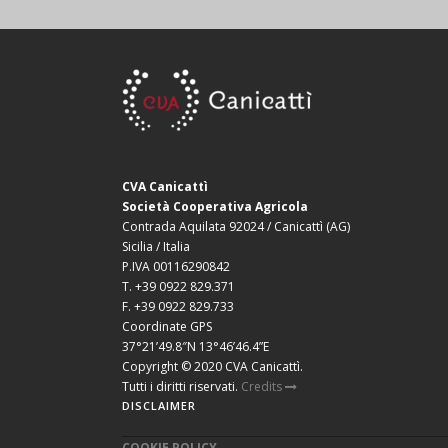
CVA Canicattì
Società Cooperativa Agricola
Contrada Aquilata 92024 / Canicattì (AG)
Sicilia / Italia
P.IVA 00116290842
T. +39 0922 829.371
F. +39 0922 829.733
Coordinate GPS
37°21’49.8″N 13°46’46.4”E
Copyright © 2020 CVA Canicattì.
Tutti i diritti riservati.
Credits
DISCLAIMER
COOKIE POLICY