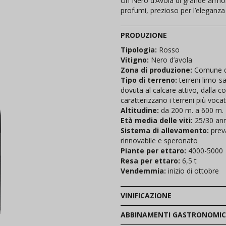
Un Nero d’Avola di grande armon
profumi, prezioso per l’eleganza
PRODUZIONE
Tipologia:
Rosso
Vitigno:
Nero d’avola
Zona di produzione:
Comune di
Tipo di terreno:
terreni limo-s
dovuta al calcare attivo, dalla c
caratterizzano i terreni più voca
Altitudine:
da 200 m. a 600 m.
Età media delle viti:
25/30 ann
Sistema di allevamento:
prev
rinnovabile e speronato
Piante per ettaro:
4000-5000
Resa per ettaro:
6,5 t
Vendemmia:
inizio di ottobre
VINIFICAZIONE
ABBINAMENTI GASTRONOMIC