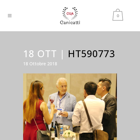
0
18 OTT |
HT590773
18 Ottobre 2018