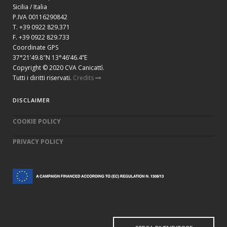
Sicilia / Italia
P.IVA 00116290842
T. +39 0922 829.371
F. +39 0922 829.733
Coordinate GPS
37°21’49.8″N 13°46’46.4”E
Copyright © 2020 CVA Canicattì.
Tutti i diritti riservati.
Credits
DISCLAIMER
COOKIE POLICY
PRIVACY POLICY