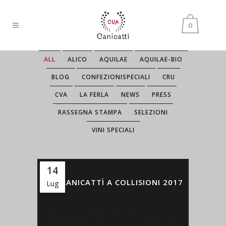
0
ALL
ALICO
AQUILAE
AQUILAE-BIO
BLOG
CONFEZIONISPECIALI
CRU
CVA
LA FERLA
NEWS
PRESS
RASSEGNA STAMPA
SELEZIONI
VINI SPECIALI
14
CVA CANICATTÌ A COLLISIONI 2017
Lug
[:it]CVA Canicattì a Collisioni 2017 Musica ,
letteratura e vino sono da sempre gli