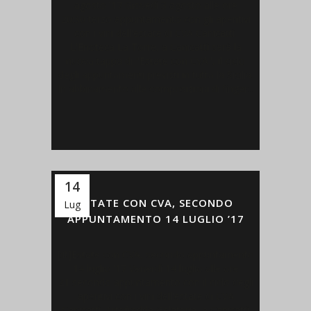
agosto '17 Giovedì 3 agosto alle ore
20:30 terzo appuntamento con gli aperitivi
con i vini dell'estate di CVA Canicattì.
L'Enoteca La Torre, a Canicattì sarà la
nuova tappa di "Estate con CVA", il ciclo
degli appuntamenti previsti in tutta la Sicilia.
In abbinamento alle composizioni di finger...
14
ESTATE CON CVA, SECONDO
Lug
APPUNTAMENTO 14 LUGLIO ’17
[:it]Estate con CVA, secondo appuntamento
14 luglio '17 Venerdì 14 luglio alle ore
21 secondo appuntamento con il ciclo degli
aperitivi con i vini dell'estate di CVA
Canicattì. Artefredda Gelateria, a Canicattì