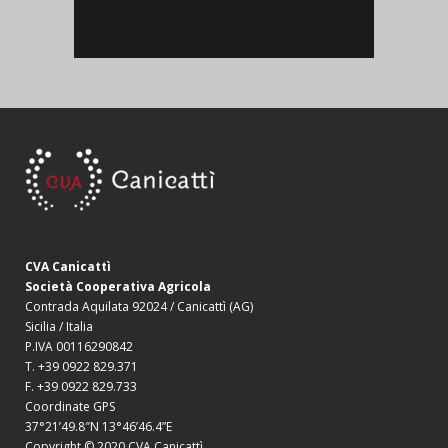
CVA Canicattì
Società Cooperativa Agricola
Contrada Aquilata 92024 / Canicattì (AG)
Sicilia / Italia
P.IVA 00116290842
T. +39 0922 829.371
F. +39 0922 829.733
Coordinate GPS
37°21’49.8″N 13°46’46.4”E
Copyright © 2020 CVA Canicattì.