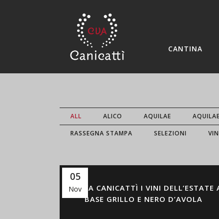
CANTINA
ALL
ALICO
AQUILAE
AQUILA
RASSEGNA STAMPA
SELEZIONI
VIN
05
DA CVA CANICATTÌ I VINI DELL’ESTATE 
Nov
BASE GRILLO E NERO D’AVOLA