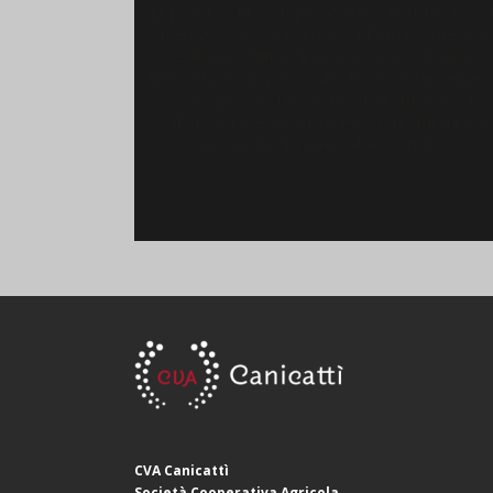
[:it]Con l’occhio sempre attento alle richieste de
mercato CVA Canicattì si conferma come una
realtà produttiva dinamica capace di saper
intercettare con personalità le nuove tendenze i
voga espresse dai consumatori attraverso la
valorizzazione dei vitigni autoctoni siciliani. La
gamma dei vini aziendali è costruita...
CVA Canicattì
Società Cooperativa Agricola