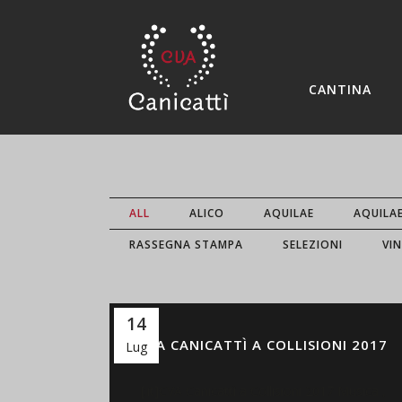
CANTINA
ALL
ALICO
AQUILAE
AQUILA
RASSEGNA STAMPA
SELEZIONI
VIN
14
CVA CANICATTÌ A COLLISIONI 2017
Lug
[:it]CVA Canicattì a Collisioni 2017 Musica ,