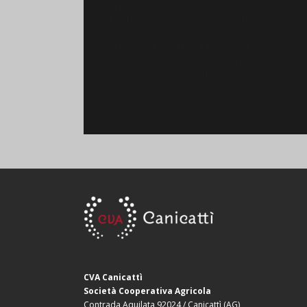
letteratura e vino sono da sempre gli ingredient
dello straordinario successo internazionale del
festival agrirock Collisioni, evento che ogni ann
richiama nelle colline di Barolo gli amanti della
musica, della cultura e del vino di alta qualità. CV
Canicattì con...
CVA Canicattì
Società Cooperativa Agricola
Contrada Aquilata 92024 / Canicattì (AG)