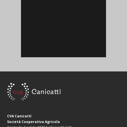
segno della PACE. Degustazioni delle nuove
annate e delle migliori etichette, buon cibo
da condividere, musica e solidarietà! Vi
aspettano stand gastronomici, gruppi
musicali, animazione per bambini. L'ingresso
è...
CVA Canicattì
Società Cooperativa Agricola