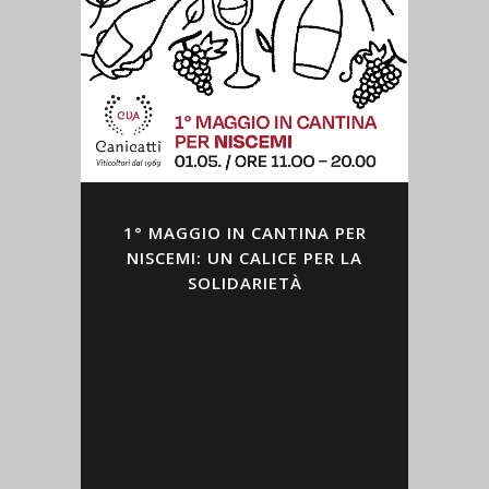
1° MAGGIO IN CANTINA PER
NISCEMI: UN CALICE PER LA
SOLIDARIETÀ
Il 1° maggio 2026 torna l’evento più atteso
firmato CVA! Apriamo le porte della nostra
cantina per una giornata speciale dedicata al
vino, alla convivialità, alla bellezza del nostro
territorio e, soprattutto, alla solidarietà.
Quest'anno, il nostro appuntamento
assume un significato ancora più profondo: