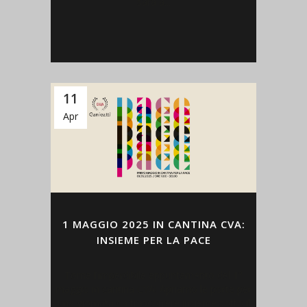
sarà a...
11
Apr
1 MAGGIO 2025 IN CANTINA CVA:
INSIEME PER LA PACE
Torna l'imperdibile appuntamento del 1°
maggio in cantina CVA! Apriamo le porte per
una giornata da trascorrere insieme sotto il