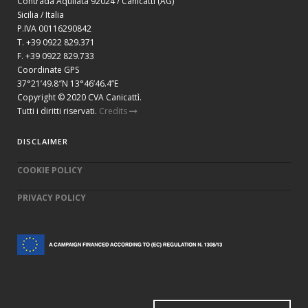
Contrada Aquilata 92024 / Canicattì (AG)
Sicilia / Italia
P.IVA 00116290842
T. +39 0922 829.371
F. +39 0922 829.733
Coordinate GPS
37°21’49.8″N 13°46’46.4”E
Copyright © 2020 CVA Canicattì.
Tutti i diritti riservati.
Credits
DISCLAIMER
COOKIE POLICY
PRIVACY POLICY