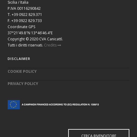
Sicilia / Italia
P.IVA 00116290842
T. +39 0922 829.371
F. +39 0922 829.733
Coordinate GPS
37°21’49.8″N 13°46’46.4”E
Copyright © 2020 CVA Canicattì.
Tutti i diritti riservati.
Credits
DISCLAIMER
COOKIE POLICY
PRIVACY POLICY
CERCA RIVENDITORE