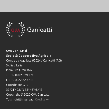
CVA Canicattì
Società Cooperativa Agricola
Contrada Aquilata 92024 / Canicattì (AG)
Sicilia / Italia
P.IVA 00116290842
T. +39 0922 829.371
F. +39 0922 829.733
Coordinate GPS
37°21’49.8″N 13°46’46.4”E
Copyright © 2020 CVA Canicattì.
Tutti i diritti riservati.
Credits