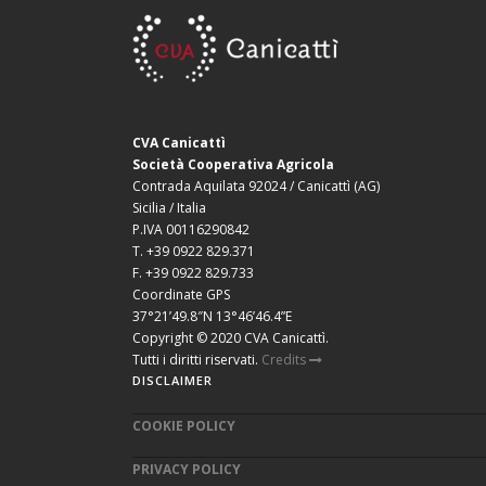
CVA Canicattì
Società Cooperativa Agricola
Contrada Aquilata 92024 / Canicattì (AG)
Sicilia / Italia
P.IVA 00116290842
T. +39 0922 829.371
F. +39 0922 829.733
Coordinate GPS
37°21’49.8″N 13°46’46.4”E
Copyright © 2020 CVA Canicattì.
Tutti i diritti riservati.
Credits
DISCLAIMER
COOKIE POLICY
PRIVACY POLICY