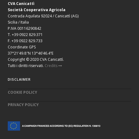
CVA Canicattì
Società Cooperativa Agricola
Contrada Aquilata 92024 / Canicattì (AG)
Sicilia / Italia
P.IVA 00116290842
T. +39 0922 829.371
F. +39 0922 829.733
Coordinate GPS
37°21’49.8″N 13°46’46.4”E
Copyright © 2020 CVA Canicattì.
Tutti i diritti riservati.
Credits
DISCLAIMER
COOKIE POLICY
PRIVACY POLICY