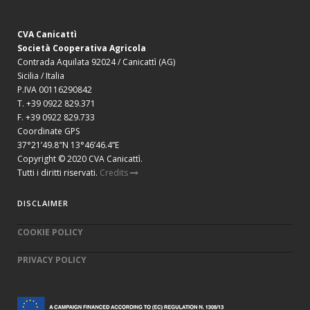
CVA Canicattì
Società Cooperativa Agricola
Contrada Aquilata 92024 / Canicattì (AG)
Sicilia / Italia
P.IVA 00116290842
T. +39 0922 829.371
F. +39 0922 829.733
Coordinate GPS
37°21’49.8″N 13°46’46.4”E
Copyright © 2020 CVA Canicattì.
Tutti i diritti riservati.
Credits
DISCLAIMER
COOKIE POLICY
PRIVACY POLICY