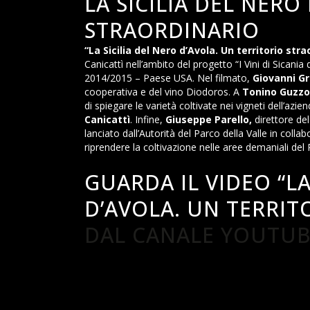
LA SICILIA DEL NERO
STRAORDINARIO
“La Sicilia del Nero d’Avola. Un territorio stra
Canicattì nell’ambito del progetto “I Vini di Sicani
2014/2015 – Paese USA. Nel filmato,
Giovanni G
cooperativa e del vino Diodoros. A
Tonino Guzzo
di spiegare le varietà coltivate nei vigneti dell’az
Canicattì
. Infine,
Giuseppe Parello,
direttore de
lanciato dall’Autorità del Parco della Valle in colla
riprendere la coltivazione nelle aree demaniali del 
GUARDA IL VIDEO “LA
D’AVOLA. UN TERRIT
DAL CANALE YOUTUBE