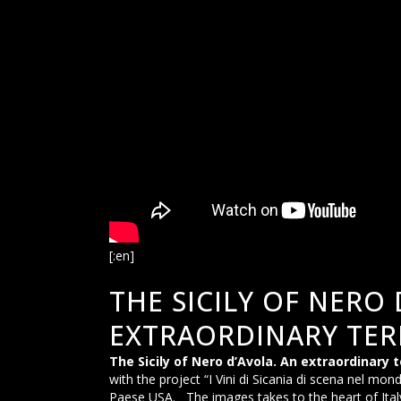
[:en]
THE SICILY OF NERO 
EXTRAORDINARY TER
The Sicily of Nero d’Avola. An extraordinary t
with the project “I Vini di Sicania di scena nel mon
Paese USA.
The images takes to the heart of Italy