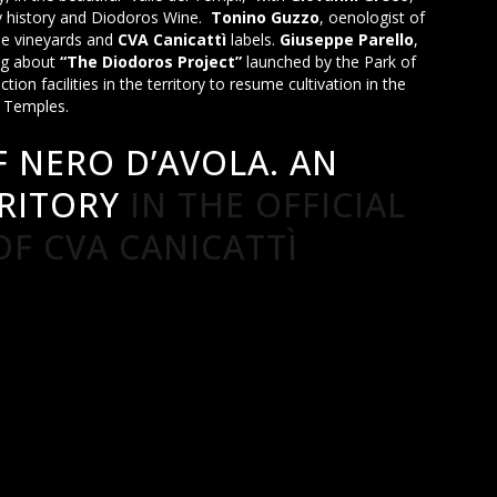
ery history and Diodoros Wine.
Tonino Guzzo
, oenologist of
the vineyards and
CVA Canicattì
labels.
Giuseppe Parello
,
ing about
“The Diodoros Project”
launched by the Park of
tion facilities in the territory to resume cultivation in the
e Temples.
F NERO D’AVOLA. AN
RITORY
IN THE OFFICIAL
F CVA CANICATTÌ