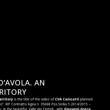
D’AVOLA. AN
RITORY
erritory
is the title of the video of
CVA Canicattì
planned
do”. Rif. Contratto Agea n. 35668 Pos.Sicilia 5 2014/2015 –
, in the beautiful Valle dei Templi, with
Giovanni Greco
,