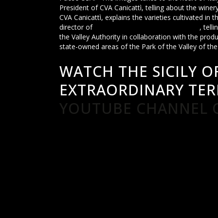
President of CVA Canicattì, telling about the win
CVA Canicattì, explains the varieties cultivated in 
director of
Park of the Valley of the Temples
, tell
the Valley Authority in collaboration with the produc
state-owned areas of the Park of the Valley of th
WATCH THE SICILY O
EXTRAORDINARY TER
YOUTUBE CHANNEL O