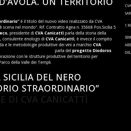
 D’AVOLA. UN TERRITORIO
CVA
SAR
ordinario”
è il titolo del nuovo video realizzato da CVA
1 M
a di scena nel mondo”. Rif. Contratto Agea n. 35668 Pos.Sicilia 5
reco
, presidente di
CVA Canicattì
parla della storia della
SEM
, consulente enologo di
CVA Canicattì
, è invece il compito
ienda e le metodologie produttive dei vini a marchio
CVA
ABB
l
Parco della Valle dei Templi,
parla del
progetto Diodoros
DEL
borazione con le strutture produttive del territorio per
Parco della Valle dei Templi.
 SICILIA DEL NERO
ORIO STRAORDINARIO”
 DI CVA CANICATTÌ