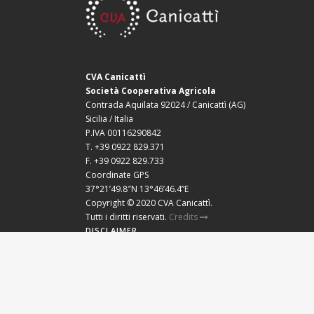
CVA Canicattì
Società Cooperativa Agricola
Contrada Aquilata 92024 / Canicattì (AG)
Sicilia / Italia
P.IVA 00116290842
T. +39 0922 829.371
F. +39 0922 829.733
Coordinate GPS
37°21’49.8″N 13°46’46.4”E
Copyright © 2020 CVA Canicattì.
Tutti i diritti riservati.
Credits
DISCLAIMER
COOKIE POLICY
PRIVACY POLICY