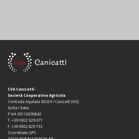
CVA Canicattì
Società Cooperativa Agricola
Contrada Aquilata 92024 / Canicattì (AG)
Sicilia / Italia
P.IVA 00116290842
T. +39 0922 829.371
F. +39 0922 829.733
Coordinate GPS
37°21’49.8″N 13°46’46.4”E