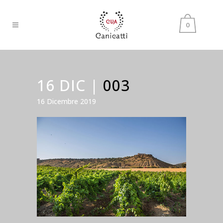
0
16 DIC |
003
16 Dicembre 2019