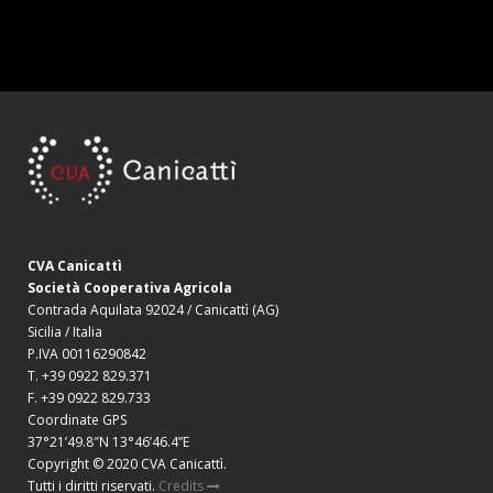
CVA Canicattì
Società Cooperativa Agricola
Contrada Aquilata 92024 / Canicattì (AG)
Sicilia / Italia
P.IVA 00116290842
T. +39 0922 829.371
F. +39 0922 829.733
Coordinate GPS
37°21’49.8″N 13°46’46.4”E
Copyright © 2020 CVA Canicattì.
Tutti i diritti riservati.
Credits