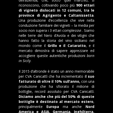
dell’azienda, che, sotto quel marchio, si
riconoscono, coltivando poco più
900 ettari
di vigneto dislocati in 12 comuni, tra le
province di Agrigento e Caltanissetta
.
Una produzione d’eccellenza che vive nella
conduzione familiare dei vigneti – la media per
socio non supera i 3 ettari complessivi . Siamo
nelle terre del Nero d’Avola e dei vitigni che
hanno fatto la storia del vino siciliano nel
mondo come il
Grillo e il Cataratto
, e il
mercato dimostra di sapere apprezzare ed
accogliere queste autentiche produzioni
born
in Sicily
.
Il 2015 d’altronde è stato un anno memorabile
per CVA Canicattì che ha incrementato i
l suo
fatturato di oltre il 10% sull’anno,
con una
produzione che ha sfiorato il milione di
bottiglie, record assoluto per CVA Canicattì.
Diciamo anche che più del 50% di queste
bottiglie è destinato al mercato estero
,
principalmente
Europa
ma anche
Nord
America e ASIA. Germania, Inghilterra,