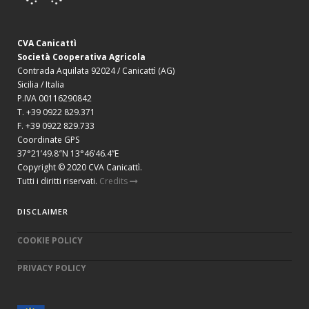
CVA Canicattì
Società Cooperativa Agricola
Contrada Aquilata 92024 / Canicattì (AG)
Sicilia / Italia
P.IVA 00116290842
T. +39 0922 829.371
F. +39 0922 829.733
Coordinate GPS
37°21’49.8″N 13°46’46.4”E
Copyright © 2020 CVA Canicattì.
Tutti i diritti riservati.
Credits
DISCLAIMER
COOKIE POLICY
PRIVACY POLICY