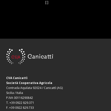
Nero d’Avola Bio
[:]
CVA Canicattì
Società Cooperativa Agricola
Contrada Aquilata 92024 / Canicattì (AG)
Sicilia / Italia
P.IVA 00116290842
T. +39 0922 829.371
F. +39 0922 829.733