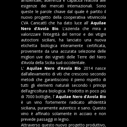
ambientale, aderenza e capacità reattiva alle
esigenze dei mercati internazionali. Sono
queste le parole chiave dal quale è partito il
nuovo progetto della cooperativa vitivinicola
CVA Canicattì che ha dato luce all’
Aquilae
Nero d’Avola Bio
. L’azienda che mira a
valorizzare l’integrità del terroir e dei vitigni
autoctoni siciliani, ha lanciato una nuova
etichetta biologica interamente certificata,
proveniente da una accurata selezione delle
migliori uve dei vigneti delle Terre del Nero
d’Avola della Sicilia sud-occidentale.
L’
Aquilae Nero
d’Avola Bio
2014 nasce
dall’allevamento di viti che crescono secondo
metodi che garantiscono il pieno rispetto di
tutti gli elementi naturali secondo i principi
dell’agricoltura biologica. Prodotto in poco più
di 7000 bottiglie, l’
Aquilae Nero d’Avola Bio
è un vino fortemente radicato all’identità
siciliana, puramente autentico e sano. Questo
vino è affinato solamente in acciaio e non
prevede passaggi in legno.
Attraverso questo nuovo progetto produttivo,