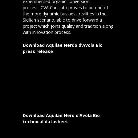
experimented organic conversion
process. CVA Canicattì proves to be one of
the more dynamic business realities in the
Sicilian scenario, able to drive forward a
project which joins quality and tradition along
with innovation process.
Download Aquilae Nerdo d’Avola Bio
press release
Clicca qui per leggere il comunicato Aquilae
Nero d’Avola Bio
Clicca qui per scaricare la foto dell’ Aquilae
Nero d’Avola Bio
Download Aquilae Nero d’Avola Bio
technical datasheet
Clicca qui per scaricare la scheda dell’ Aquilae