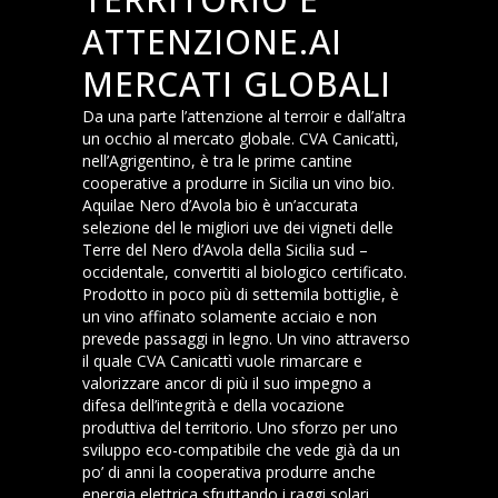
ATTENZIONE.AI
MERCATI GLOBALI
Da una parte l’attenzione al ter­roir e dall’altra
un occhio al mercato globale. CVA Canicattì,
nell’Agrigenti­no, è tra le prime cantine
cooperative a produrre in Sicilia un vino bio.
Aqui­lae Nero d’Avola bio è un’accurata
selezione del le migliori uve dei vigneti delle
Terre del Nero d’Avola della Sicilia sud –
occidentale, convertiti al biologico certificato.
Prodotto in poco più di settemila bottiglie, è
un vino affinato solamente acciaio e non
prevede passaggi in legno. Un vino attraverso
il quale CVA Canicattì vuole rimarcare e
valorizzare ancor di più il suo impegno a
difesa dell’integrità e della vocazione
produttiva del territorio. Uno sforzo per uno
sviluppo eco-compatibile che vede già da un
po’ di anni la cooperativa produrre anche
energia elettrica sfruttando i raggi solari