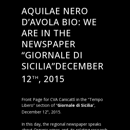
AQUILAE NERO
D’AVOLA BIO: WE
ARE IN THE
NEWSPAPER
“GIORNALE DI
SICILIA”DECEMBER
12
, 2015
TH
Front Page for CVA Canicattì in the “Tempo
Libero” section of “
Giornale di Sicilia
”,
December 12
, 2015.
th
In this day, the regional newspaper speaks
about Organic wines and its relating research