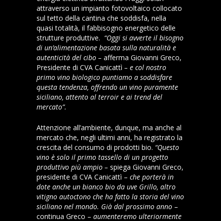
attraverso un impianto fotovoltaico collocato
sul tetto della cantina che soddisfa, nella
quasi totalità, il fabbisogno ener­getico delle
strutture produttive.
“Oggi si avverte il bisogno
di un’alimentazione basata sulla naturalità e
autenticità del cibo –
afferma Giovanni Greco,
Presidente di CVA Canicattì
– e col nostro
primo vino biologico puntiamo a soddisfare
questa tendenza, offrendo un vino puramente
siciliano, attento al terroir e ai trend del
mercato”.
Attenzione all’ambiente, dunque, ma anche al
mercato che, negli ultimi an­ni, ha registrato la
crescita del consu­mo di prodotti bio.
“Questo
vino è solo il primo tassello di un progetto
produttivo più ampio –
spiega Giovanni Gre­co,
presidente di CVA Canicattì –
che porterà in
dote anche un bianco bio da uve Grillo, altro
vitigno autoctono che ha fatto la storia del vino
siciliano nel mondo. Già dal prossimo anno
–
continua Greco –
aumenteremo ulteriormente