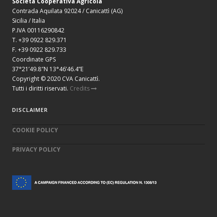
Società Cooperativa Agricola
Contrada Aquilata 92024 / Canicattì (AG)
Sicilia / Italia
P.IVA 00116290842
T. +39 0922 829.371
F. +39 0922 829.733
Coordinate GPS
37°21’49.8″N 13°46’46.4”E
Copyright © 2020 CVA Canicattì.
Tutti i diritti riservati.
Credits
DISCLAIMER
COOKIE POLICY
PRIVACY POLICY