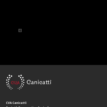
[:]
CVA Canicattì