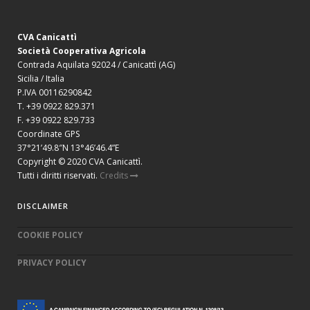
CVA Canicattì
Società Cooperativa Agricola
Contrada Aquilata 92024 / Canicattì (AG)
Sicilia / Italia
P.IVA 00116290842
T. +39 0922 829.371
F. +39 0922 829.733
Coordinate GPS
37°21’49.8″N 13°46’46.4”E
Copyright © 2020 CVA Canicattì.
Tutti i diritti riservati.
Credits
DISCLAIMER
COOKIE POLICY
PRIVACY POLICY