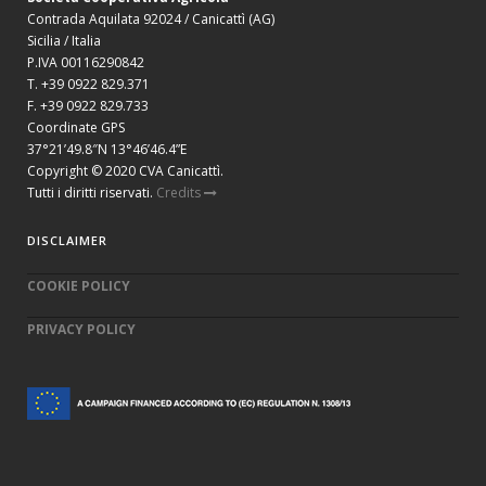
Contrada Aquilata 92024 / Canicattì (AG)
Sicilia / Italia
P.IVA 00116290842
T. +39 0922 829.371
F. +39 0922 829.733
Coordinate GPS
37°21’49.8″N 13°46’46.4”E
Copyright © 2020 CVA Canicattì.
Tutti i diritti riservati.
Credits
DISCLAIMER
COOKIE POLICY
PRIVACY POLICY