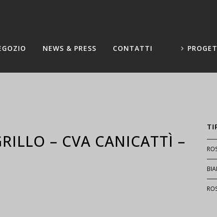
EGOZIO
NEWS & PRESS
CONTATTI
PROGET
TI
RILLO – CVA CANICATTÌ –
RO
BI
RO