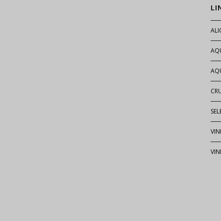
LI
AL
AQ
AQU
CR
SEL
VIN
VIN