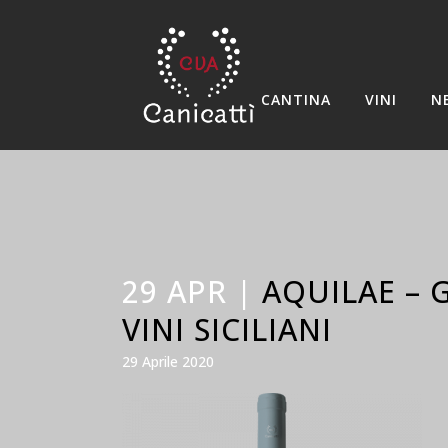
CANTINA
VINI
N
29 APR |
AQUILAE – G
VINI SICILIANI
29 Aprile 2020