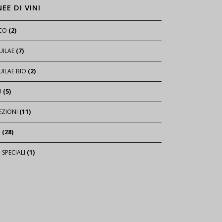
NEE DI VINI
ICO
(2)
UILAE
(7)
ILAE BIO
(2)
U
(5)
EZIONI
(11)
I
(28)
I SPECIALI
(1)