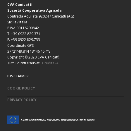
CVA Canicattì
Società Cooperativa Agricola
Contrada Aquilata 92024 / Canicattì (AG)
Sicilia / Italia
P.IVA 00116290842
T. +39 0922 829.371
F. +39 0922 829.733
Coordinate GPS
37°21’49.8″N 13°46’46.4”E
Copyright © 2020 CVA Canicattì.
Tutti i diritti riservati.
Credits
DISCLAIMER
COOKIE POLICY
PRIVACY POLICY