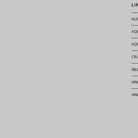
LI
AL
AQ
AQU
CR
SEL
VIN
VIN