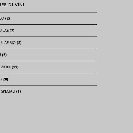
NEE DI VINI
ICO
(2)
UILAE
(7)
ILAE BIO
(2)
U
(5)
EZIONI
(11)
I
(28)
I SPECIALI
(1)