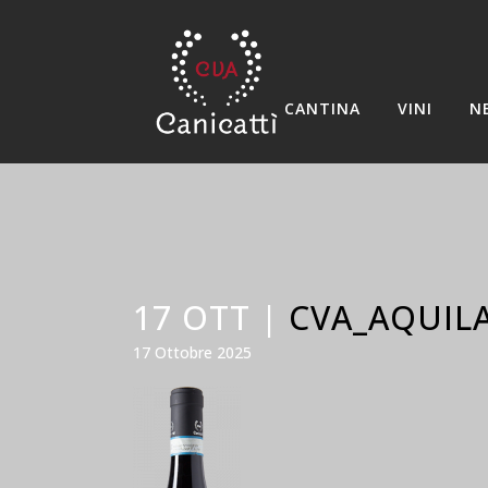
CANTINA
VINI
N
17 OTT |
CVA_AQUIL
17 Ottobre 2025