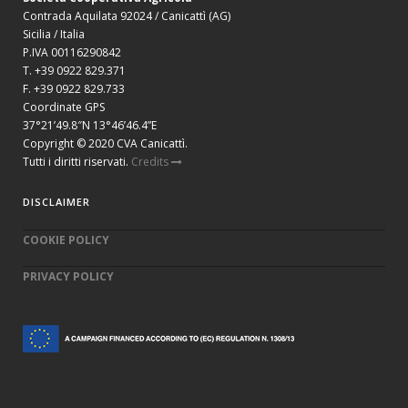
Contrada Aquilata 92024 / Canicattì (AG)
Sicilia / Italia
P.IVA 00116290842
T. +39 0922 829.371
F. +39 0922 829.733
Coordinate GPS
37°21’49.8″N 13°46’46.4”E
Copyright © 2020 CVA Canicattì.
Tutti i diritti riservati.
Credits
DISCLAIMER
COOKIE POLICY
PRIVACY POLICY