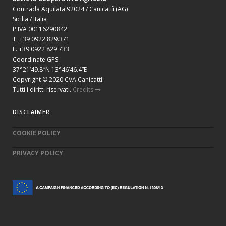
Contrada Aquilata 92024 / Canicattì (AG)
Sicilia / Italia
P.IVA 00116290842
T. +39 0922 829.371
F. +39 0922 829.733
Coordinate GPS
37°21’49.8″N 13°46’46.4”E
Copyright © 2020 CVA Canicattì.
Tutti i diritti riservati.
Credits
DISCLAIMER
COOKIE POLICY
PRIVACY POLICY