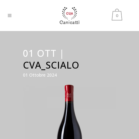
0
01 OTT |
CVA_SCIALO
01 Ottobre 2024