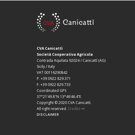
CVA Canicattì
Società Cooperativa Agricola
Contrada Aquilata 92024 / Canicattì (AG)
Sicily / Italy
VAT 00116290842
P. +39 0922 829.371
F. +39 0922 829.733
Coordinated GPS
37°21’49.8″N 13°46’46.4”E
Copyright © 2020 CVA Canicattì.
All right reserved.
Credits
DISCLAIMER