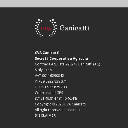
CVA Canicattì
Società Cooperativa Agricola
Contrada Aquilata 92024 / Canicattì (AG)
Sicily / Italy
VAT 00116290842
P. +39 0922 829.371
F. +39 0922 829.733
Coordinated GPS
37°21’49.8″N 13°46’46.4”E
Copyright © 2020 CVA Canicattì.
All right reserved.
Credits
DISCLAIMER