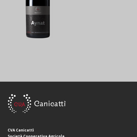
CVA Canicattì
Società Cooperativa Agricola