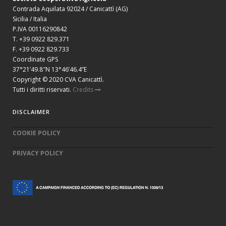
Contrada Aquilata 92024 / Canicattì (AG)
Sicilia / Italia
P.IVA 00116290842
T. +39 0922 829.371
F. +39 0922 829.733
Coordinate GPS
37°21’49.8″N 13°46’46.4”E
Copyright © 2020 CVA Canicattì.
Tutti i diritti riservati.
Credits
DISCLAIMER
COOKIE POLICY
PRIVACY POLICY