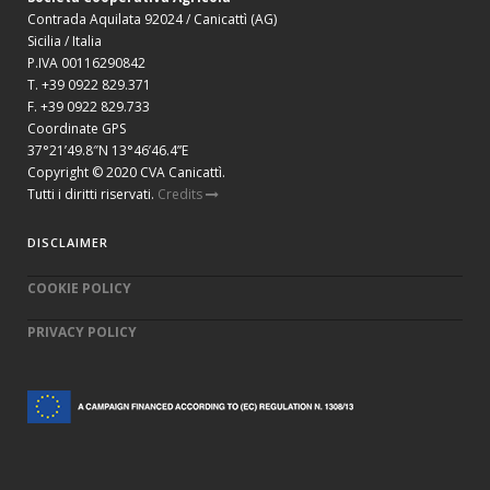
Contrada Aquilata 92024 / Canicattì (AG)
Sicilia / Italia
P.IVA 00116290842
T. +39 0922 829.371
F. +39 0922 829.733
Coordinate GPS
37°21’49.8″N 13°46’46.4”E
Copyright © 2020 CVA Canicattì.
Tutti i diritti riservati.
Credits
DISCLAIMER
COOKIE POLICY
PRIVACY POLICY