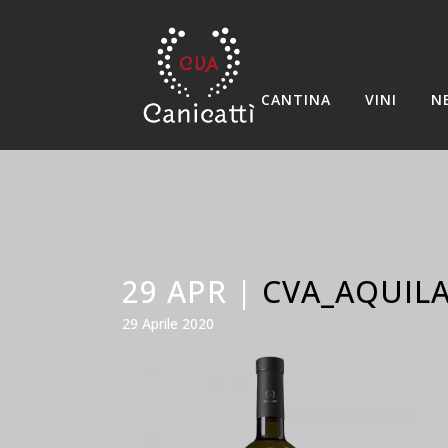
CANTINA
VINI
N
29 APR |
CVA_AQUILA
29 Aprile 2020