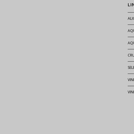
LI
AL
AQ
AQU
CR
SEL
VIN
VIN