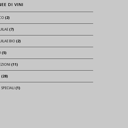
NEE DI VINI
ICO
(2)
UILAE
(7)
ILAE BIO
(2)
U
(5)
EZIONI
(11)
I
(28)
I SPECIALI
(1)