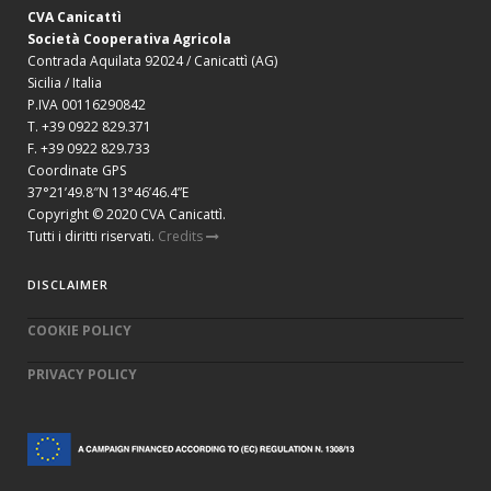
CVA Canicattì
Società Cooperativa Agricola
Contrada Aquilata 92024 / Canicattì (AG)
Sicilia / Italia
P.IVA 00116290842
T. +39 0922 829.371
F. +39 0922 829.733
Coordinate GPS
37°21’49.8″N 13°46’46.4”E
Copyright © 2020 CVA Canicattì.
Tutti i diritti riservati.
Credits
DISCLAIMER
COOKIE POLICY
PRIVACY POLICY