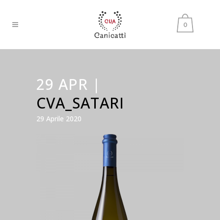
0
29 APR |
CVA_SATARI
29 Aprile 2020