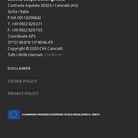
Contrada Aquilata 92024 / Canicattì (AG)
Sicilia / Italia
P.IVA 00116290842
T. +39 0922 829.371
F. +39 0922 829.733
Coordinate GPS
37°21’49.8″N 13°46’46.4”E
Copyright © 2020 CVA Canicattì.
Tutti i diritti riservati.
Credits
DISCLAIMER
COOKIE POLICY
PRIVACY POLICY