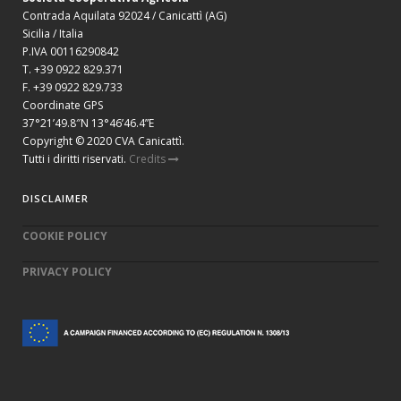
Contrada Aquilata 92024 / Canicattì (AG)
Sicilia / Italia
P.IVA 00116290842
T. +39 0922 829.371
F. +39 0922 829.733
Coordinate GPS
37°21’49.8″N 13°46’46.4”E
Copyright © 2020 CVA Canicattì.
Tutti i diritti riservati.
Credits
DISCLAIMER
COOKIE POLICY
PRIVACY POLICY