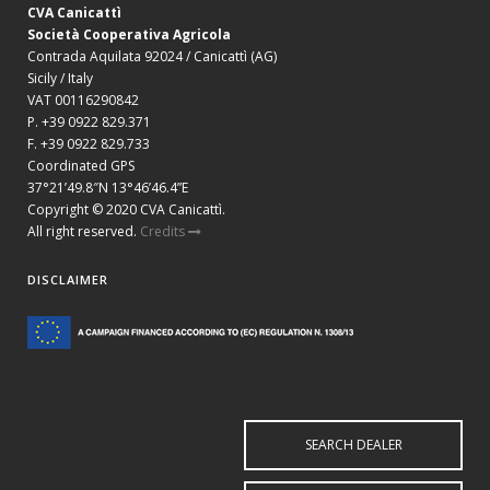
CVA Canicattì
Società Cooperativa Agricola
Contrada Aquilata 92024 / Canicattì (AG)
Sicily / Italy
VAT 00116290842
P. +39 0922 829.371
F. +39 0922 829.733
Coordinated GPS
37°21’49.8″N 13°46’46.4”E
Copyright © 2020 CVA Canicattì.
All right reserved.
Credits
DISCLAIMER
SEARCH DEALER