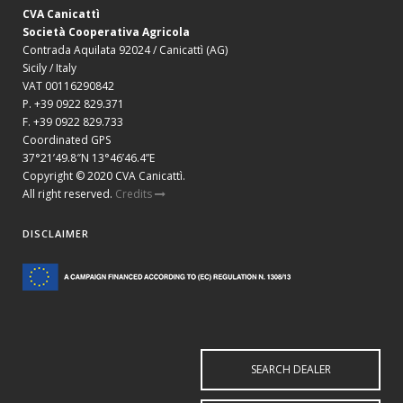
CVA Canicattì
Società Cooperativa Agricola
Contrada Aquilata 92024 / Canicattì (AG)
Sicily / Italy
VAT 00116290842
P. +39 0922 829.371
F. +39 0922 829.733
Coordinated GPS
37°21’49.8″N 13°46’46.4”E
Copyright © 2020 CVA Canicattì.
All right reserved.
Credits
DISCLAIMER
SEARCH DEALER